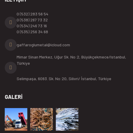
0 (532) 283 56 54
0 (538) 267 73 32
0 (534) 246 73 16
0 (535) 256 34 68
gaffaroglumetal@icloud.com
Mimar Sinan Merkez, Uğur Sk. No:2, Büyükçekmece/Istanbul,
Türkiye
Selimpaşa, 6093. Sk. No:20, Silivri/ İstanbul, Türkiye
GALERİ